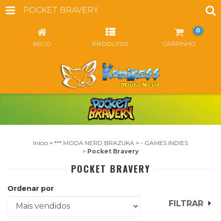
POCKET BRAVERY
0
INÍCIO
PRODUTOS
CARRINHO
Início
>
*** MODA NERD BRAZUKA
>
- GAMES INDIES
>
Pocket Bravery
POCKET BRAVERY
Ordenar por
FILTRAR