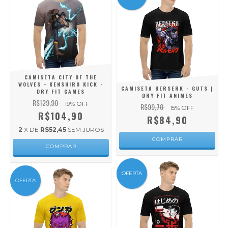
CAMISETA CITY OF THE
WOLVES - KENSHIRO KICK -
CAMISETA BERSERK - GUTS |
DRY FIT GAMES
DRY FIT ANIMES
R$129,90
19
% OFF
R$99,70
15
% OFF
R$104,90
R$84,90
2
X DE
R$52,45
SEM JUROS
COMPRAR
COMPRAR
OFERTA
OFERTA