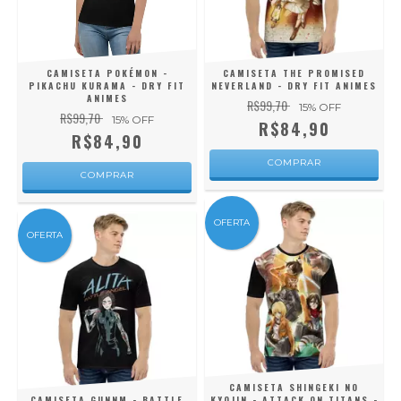
CAMISETA POKÉMON -
CAMISETA THE PROMISED
PIKACHU KURAMA - DRY FIT
NEVERLAND - DRY FIT ANIMES
ANIMES
R$99,70
15
% OFF
R$99,70
15
% OFF
R$84,90
R$84,90
COMPRAR
COMPRAR
OFERTA
OFERTA
CAMISETA SHINGEKI NO
CAMISETA GUNNM - BATTLE
KYOJIN - ATTACK ON TITANS -