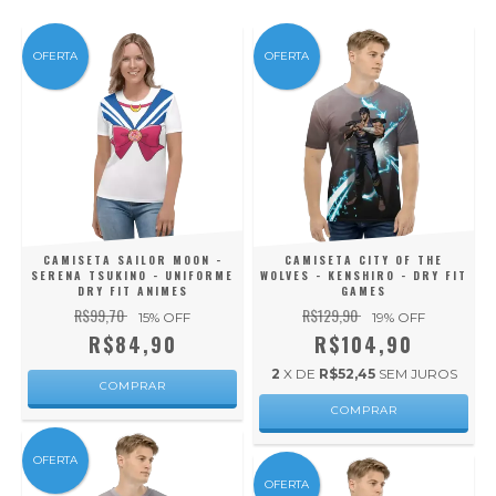
OFERTA
OFERTA
CAMISETA SAILOR MOON -
CAMISETA CITY OF THE
SERENA TSUKINO - UNIFORME
WOLVES - KENSHIRO - DRY FIT
DRY FIT ANIMES
GAMES
R$99,70
R$129,90
15
% OFF
19
% OFF
R$84,90
R$104,90
2
X DE
R$52,45
SEM JUROS
COMPRAR
COMPRAR
OFERTA
OFERTA