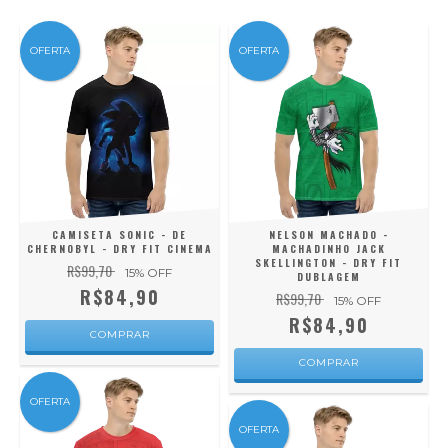
OFERTA
OFERTA
CAMISETA SONIC - DE
NELSON MACHADO -
CHERNOBYL - DRY FIT CINEMA
MACHADINHO JACK
SKELLINGTON - DRY FIT
R$99,70
15
% OFF
DUBLAGEM
R$84,90
R$99,70
15
% OFF
R$84,90
COMPRAR
COMPRAR
OFERTA
OFERTA