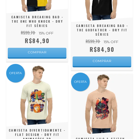
CAMISETA BREAKING BAD -
THE ONE WHO KNOCK - DRY
FIT SÉRIES
CAMISETA BREAKING BAD -
THE GODFATHER - DRY FIT
R$99,70
15
% OFF
SÉRIES
R$84,90
R$99,70
15
% OFF
R$84,90
COMPRAR
COMPRAR
OFERTA
OFERTA
CAMISETA DIVERTIDAMENTE -
FLAT DESIGN - DRY FIT
ANIMAÇÕES 3D
CAMISETA LILO & STITCH -