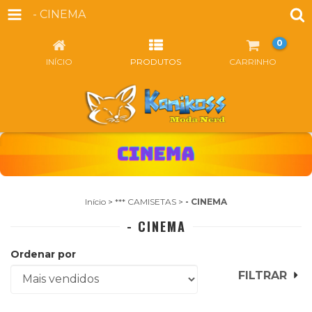
- CINEMA
0
INÍCIO
PRODUTOS
CARRINHO
Início
>
*** CAMISETAS
>
- CINEMA
- CINEMA
Ordenar por
FILTRAR