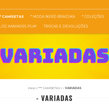
* CAMISETAS
* MODA NERD BRAZUKA
* COLEÇÕES
LOG KANIKOSS PLAY
TROCAS E DEVOLUÇÕES
Início
>
*** CAMISETAS
>
- VARIADAS
- VARIADAS