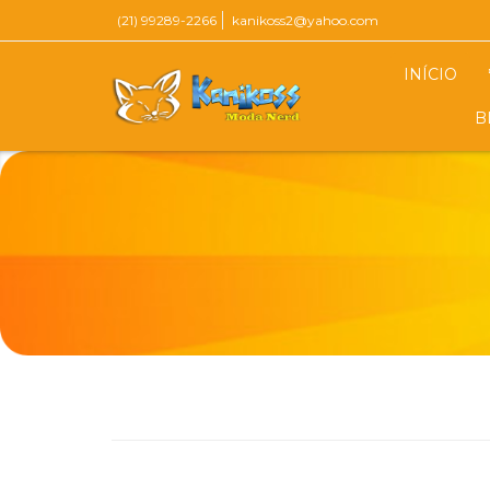
(21) 99289-2266
kanikoss2@yahoo.com
INÍCIO
B