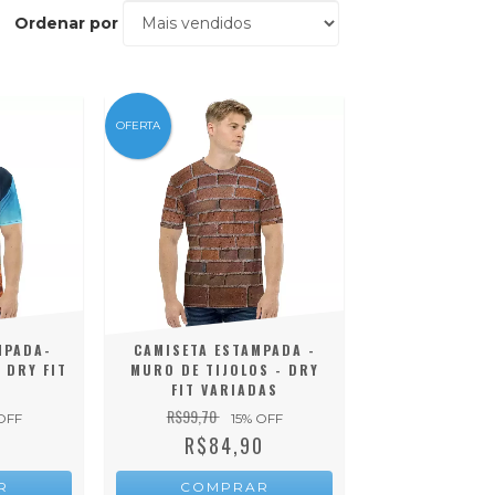
Ordenar por
OFERTA
MPADA-
CAMISETA ESTAMPADA -
 DRY FIT
MURO DE TIJOLOS - DRY
S
FIT VARIADAS
R$99,70
OFF
15
% OFF
0
R$84,90
R
COMPRAR