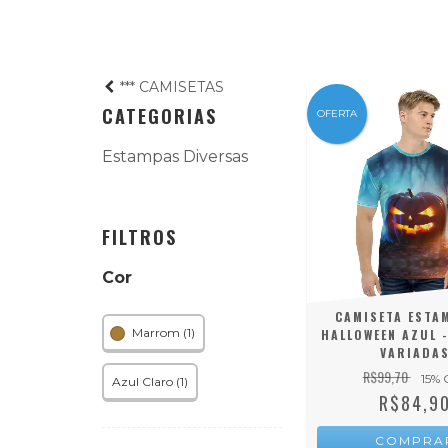
*** CAMISETAS
CATEGORIAS
OFERTA
Estampas Diversas
FILTROS
Cor
CAMISETA ESTA
Marrom (1)
HALLOWEEN AZUL -
VARIADA
R$99,70
15
% 
Azul Claro (1)
R$84,9
COMPRA