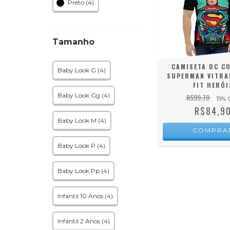
Preto (4)
Tamanho
CAMISETA DC CO
Baby Look G (4)
SUPERMAN VITRA
FIT HERÓI
Baby Look Gg (4)
R$99,70
15
% 
R$84,9
Baby Look M (4)
COMPRA
Baby Look P (4)
Baby Look Pp (4)
Infantil 10 Anos (4)
Infantil 2 Anos (4)