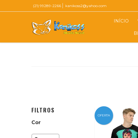
(21) 99289-2266
kanikoss2@yahoo.com
INÍCIO
B
FILTROS
OFERTA
Cor