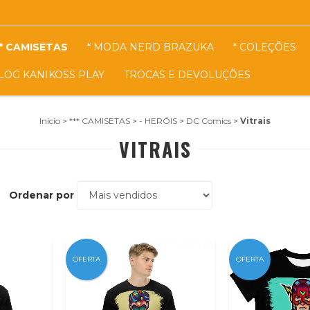
* CAMISETAS
* MODA NERD BRAZUKA
* COLEÇÕES
LOG KANIKOSS PLAY
TROCAS E DEVOLUÇÕES
Início
>
*** CAMISETAS
>
- HERÓIS
>
DC Comics
>
Vitrais
VITRAIS
Ordenar por
OFERTA
OFERTA