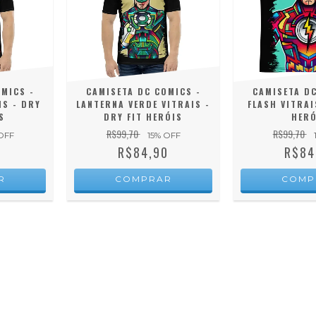
MICS -
CAMISETA DC COMICS -
CAMISETA DC
IS - DRY
LANTERNA VERDE VITRAIS -
FLASH VITRAI
S
DRY FIT HERÓIS
HERÓ
R$99,70
R$99,70
OFF
15
% OFF
0
R$84,90
R$84
R
COMPRAR
COMP