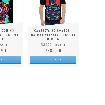
 COMICS -
CAMISETA DC COMICS -
S - DRY FIT
BATMAN VITRAIS - DRY FIT
IS
HERÓIS
R$99,70
15
% OFF
10
% OFF
,90
R$89,90
RAR
COMPRAR