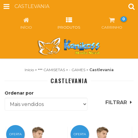
CASTLEVANIA
0
INÍCIO
PRODUTOS
CARRINHO
Início
>
*** CAMISETAS
>
- GAMES
>
Castlevania
CASTLEVANIA
Ordenar por
FILTRAR
OFERTA
OFERTA