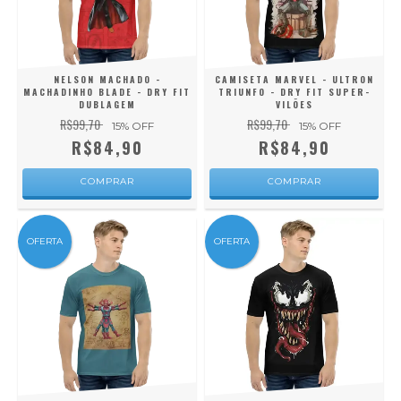
NELSON MACHADO -
CAMISETA MARVEL - ULTRON
MACHADINHO BLADE - DRY FIT
TRIUNFO - DRY FIT SUPER-
DUBLAGEM
VILÕES
R$99,70
R$99,70
15
% OFF
15
% OFF
R$84,90
R$84,90
COMPRAR
COMPRAR
OFERTA
OFERTA