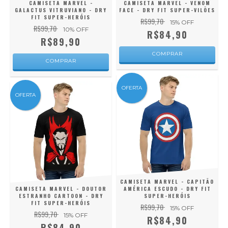
CAMISETA MARVEL -
CAMISETA MARVEL - VENOM
GALACTUS VITRUVIANO - DRY
FACE - DRY FIT SUPER-VILÕES
FIT SUPER-HERÓIS
R$99,70
15
% OFF
R$99,70
10
% OFF
R$84,90
R$89,90
COMPRAR
COMPRAR
OFERTA
OFERTA
CAMISETA MARVEL - CAPITÃO
CAMISETA MARVEL - DOUTOR
AMÉRICA ESCUDO - DRY FIT
ESTRANHO CARTOON - DRY
SUPER-HERÓIS
FIT SUPER-HERÓIS
R$99,70
15
% OFF
R$99,70
15
% OFF
R$84,90
R$84,90