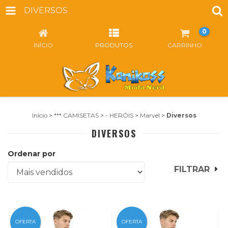
DIVERSOS
0
INÍCIO
PRODUTOS
CARRINHO
Início
>
*** CAMISETAS
>
- HERÓIS
>
Marvel
>
Diversos
DIVERSOS
Ordenar por
FILTRAR
OFERTA
OFERTA