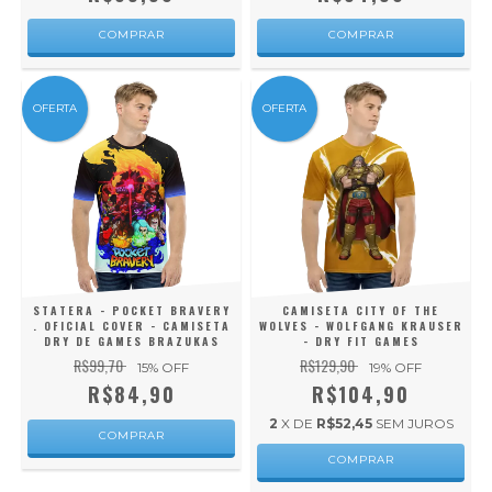
COMPRAR
COMPRAR
OFERTA
OFERTA
STATERA - POCKET BRAVERY
CAMISETA CITY OF THE
. OFICIAL COVER - CAMISETA
WOLVES - WOLFGANG KRAUSER
DRY DE GAMES BRAZUKAS
- DRY FIT GAMES
R$99,70
R$129,90
15
% OFF
19
% OFF
R$84,90
R$104,90
2
X DE
R$52,45
SEM JUROS
COMPRAR
COMPRAR