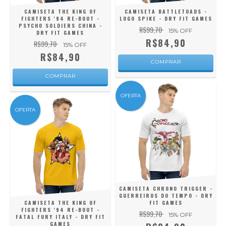
CAMISETA THE KING OF
CAMISETA BATTLETOADS -
FIGHTERS '94 RE-BOUT -
LOGO SPIKE - DRY FIT GAMES
PSYCHO SOLDIERS CHINA -
R$99,70
15
% OFF
DRY FIT GAMES
R$84,90
R$99,70
15
% OFF
R$84,90
COMPRAR
COMPRAR
OFERTA
OFERTA
CAMISETA CHRONO TRIGGER -
GUERREIROS DO TEMPO - DRY
CAMISETA THE KING OF
FIT GAMES
FIGHTERS '94 RE-BOUT -
R$99,70
15
% OFF
FATAL FURY ITALY - DRY FIT
GAMES