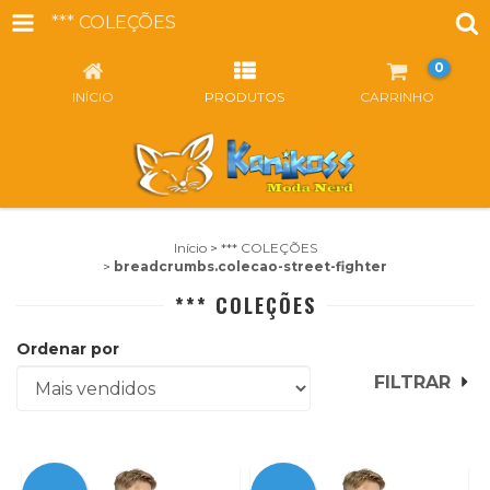
*** COLEÇÕES
0
INÍCIO
PRODUTOS
CARRINHO
Início
>
*** COLEÇÕES
>
breadcrumbs.colecao-street-fighter
*** COLEÇÕES
Ordenar por
FILTRAR