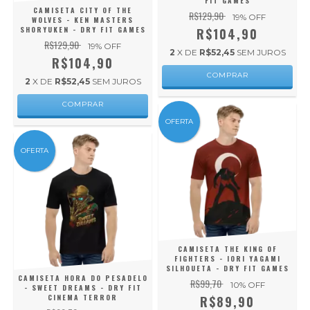
FIT GAMES
CAMISETA CITY OF THE
R$129,90
19
% OFF
WOLVES - KEN MASTERS
SHORYUKEN - DRY FIT GAMES
R$104,90
R$129,90
19
% OFF
2
X DE
R$52,45
SEM JUROS
R$104,90
COMPRAR
2
X DE
R$52,45
SEM JUROS
COMPRAR
OFERTA
OFERTA
CAMISETA THE KING OF
FIGHTERS - IORI YAGAMI
SILHOUETA - DRY FIT GAMES
CAMISETA HORA DO PESADELO
R$99,70
10
% OFF
- SWEET DREAMS - DRY FIT
CINEMA TERROR
R$89,90