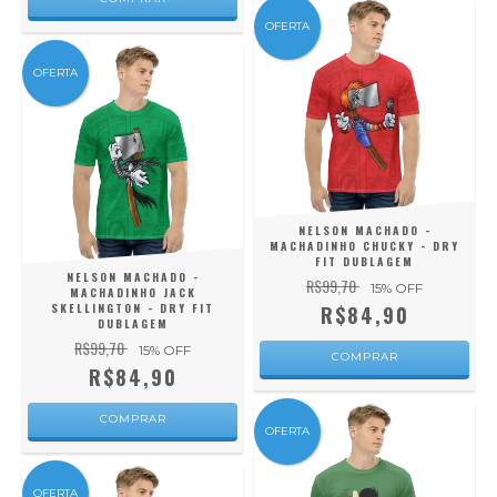
OFERTA
OFERTA
NELSON MACHADO -
MACHADINHO CHUCKY - DRY
FIT DUBLAGEM
NELSON MACHADO -
R$99,70
15
% OFF
MACHADINHO JACK
SKELLINGTON - DRY FIT
R$84,90
DUBLAGEM
R$99,70
15
% OFF
COMPRAR
R$84,90
COMPRAR
OFERTA
OFERTA