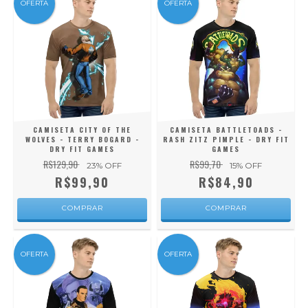
OFERTA
OFERTA
CAMISETA CITY OF THE
CAMISETA BATTLETOADS -
WOLVES - TERRY BOGARD -
RASH ZITZ PIMPLE - DRY FIT
DRY FIT GAMES
GAMES
R$129,90
R$99,70
23
% OFF
15
% OFF
R$99,90
R$84,90
COMPRAR
COMPRAR
OFERTA
OFERTA