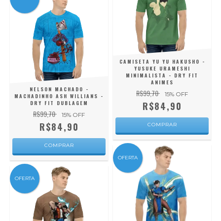
CAMISETA YU YU HAKUSHO -
YUSUKE URAMESHI
MINIMALISTA - DRY FIT
ANIMES
NELSON MACHADO -
R$99,70
15
% OFF
MACHADINHO ASH WILLIANS -
DRY FIT DUBLAGEM
R$84,90
R$99,70
15
% OFF
R$84,90
COMPRAR
COMPRAR
OFERTA
OFERTA