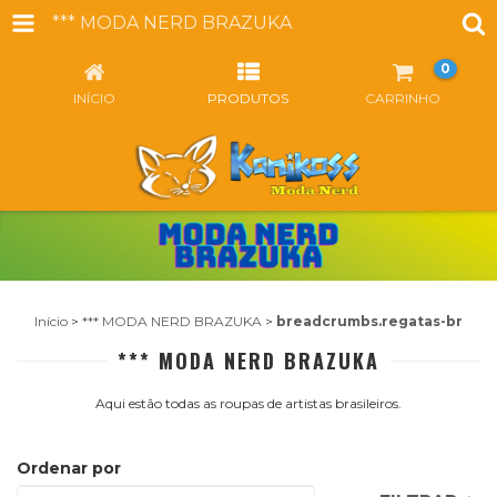
*** MODA NERD BRAZUKA
0
INÍCIO
PRODUTOS
CARRINHO
Início
>
*** MODA NERD BRAZUKA
>
breadcrumbs.regatas-br
*** MODA NERD BRAZUKA
Aqui estão todas as roupas de artistas brasileiros.
Ordenar por