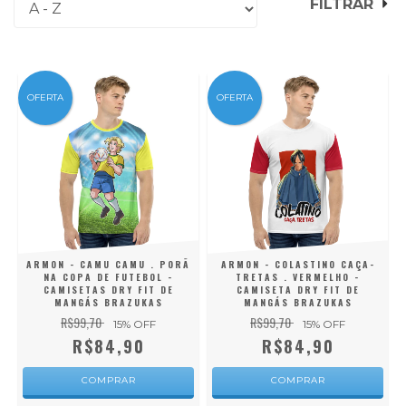
FILTRAR
OFERTA
OFERTA
ARMON - CAMU CAMU . PORÃ
ARMON - COLASTINO CAÇA-
NA COPA DE FUTEBOL -
TRETAS . VERMELHO -
CAMISETAS DRY FIT DE
CAMISETA DRY FIT DE
MANGÁS BRAZUKAS
MANGÁS BRAZUKAS
R$99,70
R$99,70
15
% OFF
15
% OFF
R$84,90
R$84,90
COMPRAR
COMPRAR