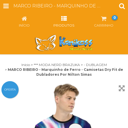
MARCO RIBEIRO - MARQUINHO DE FERRO - CAMISETAS DRY FIT DE DUBLADORES POR NILTON SIMAS
0
INÍCIO
PRODUTOS
CARRINHO
Início
>
*** MODA NERD BRAZUKA
>
- DUBLAGEM
>
MARCO RIBEIRO - Marquinho de Ferro - Camisetas Dry Fit de
Dubladores Por Nilton Simas
OFERTA