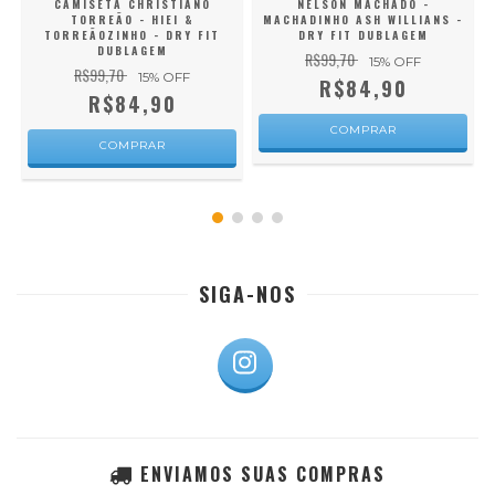
CAMISETA CHRISTIANO
NELSON MACHADO -
K
TORREÃO - HIEI &
MACHADINHO ASH WILLIANS -
TORREÃOZINHO - DRY FIT
DRY FIT DUBLAGEM
DUBLAGEM
R$99,70
15
% OFF
R$99,70
15
% OFF
R$84,90
R$84,90
COMPRAR
COMPRAR
SIGA-NOS
ENVIAMOS SUAS COMPRAS