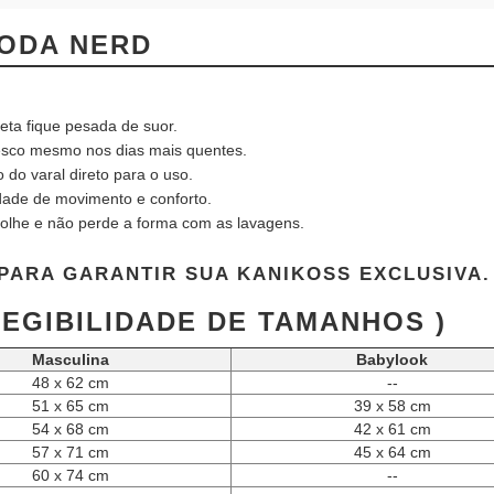
ODA NERD
eta fique pesada de suor.
sco mesmo nos dias mais quentes.
do varal direto para o uso.
rdade de movimento e conforto.
olhe e não perde a forma com as lavagens.
PARA GARANTIR SUA KANIKOSS EXCLUSIVA.
LEGIBILIDADE DE TAMANHOS )
Masculina
Babylook
48 x 62 cm
--
51 x 65 cm
39 x 58 cm
54 x 68 cm
42 x 61 cm
57 x 71 cm
45 x 64 cm
60 x 74 cm
--