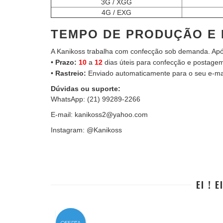
3G / XGG
4G / EXG
TEMPO DE PRODUÇÃO E 
A Kanikoss trabalha com confecção sob demanda. Apó
•
Prazo:
10
a
12
dias úteis para confecção e postage
•
Rastreio:
Enviado automaticamente para o seu e-ma
Dúvidas ou suporte:
WhatsApp: (21) 99289-2266
E-mail:
kanikoss2@yahoo.com
Instagram: @Kanikoss
EI ! 
OFERTA