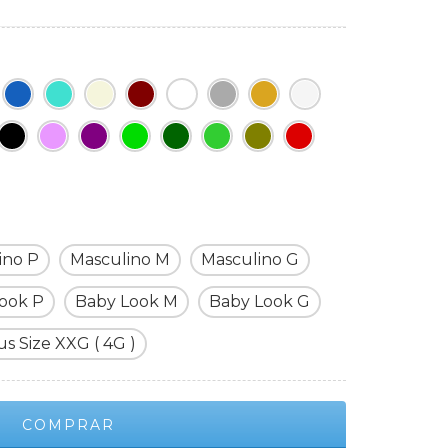
ino P
Masculino M
Masculino G
ook P
Baby Look M
Baby Look G
us Size XXG ( 4G )