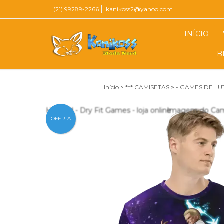
(21) 99289-2266
kanikoss2@yahoo.com
INÍCIO
B
Início
>
*** CAMISETAS
>
- GAMES DE LU
OFERTA