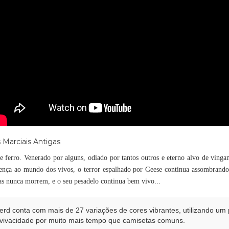
 Marciais Antigas
erro. Venerado por alguns, odiado por tantos outros e eterno alvo de vinga
nça ao mundo dos vivos, o terror espalhado por Geese continua assombrand
as nunca morrem, e o seu pesadelo continua bem vivo...
d conta com mais de 27 variações de cores vibrantes, utilizando um pr
 vivacidade por muito mais tempo que camisetas comuns.