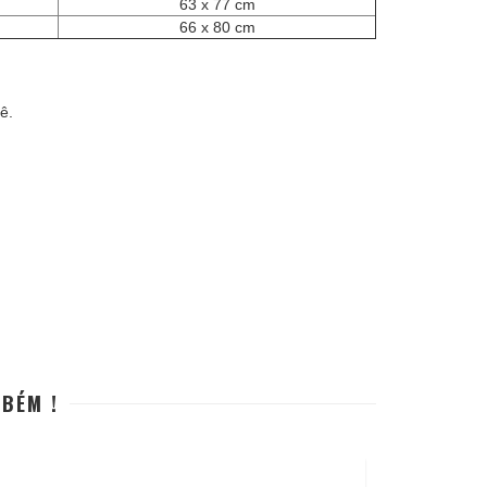
63 x 77 cm
66 x 80 cm
ê.
MBÉM !
OFERTA