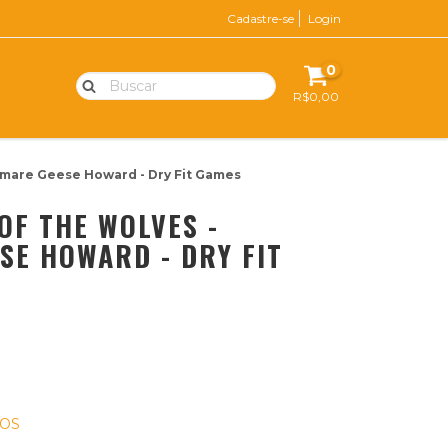
Cadastre-se
Login
0
R$0,00
tmare Geese Howard - Dry Fit Games
OF THE WOLVES -
SE HOWARD - DRY FIT
ROS