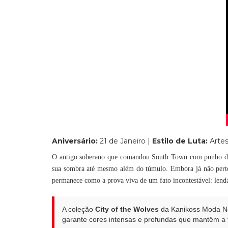
Aniversário:
21 de Janeiro |
Estilo de Luta:
Artes
O antigo soberano que comandou South Town com punho de f
sua sombra até mesmo além do túmulo. Embora já não perte
permanece como a prova viva de um fato incontestável: lend
A coleção
City of the Wolves
da Kanikoss Moda Ner
garante cores intensas e profundas que mantêm a