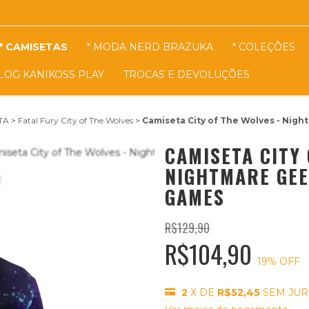
* CAMISETAS
* MODA NERD BRAZUKA
* COLEÇÕES
LOG KANIKOSS PLAY
TROCAS E DEVOLUÇÕES
TA
>
Fatal Fury City of The Wolves
>
Camiseta City of The Wolves - Nigh
CAMISETA CITY 
NIGHTMARE GEE
GAMES
R$129,90
R$104,90
19
% OFF
2
X DE
R$52,45
SEM JU