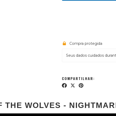
Meios de envio
Entregas para o CEP:
C
Compra protegida
Seus dados cuidados duran
COMPARTILHAR:
OF THE WOLVES - NIGHTMA