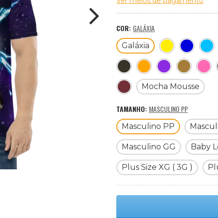
Ver meios de pagamento
COR:
GALÁXIA
Galáxia
Mocha Mousse
TAMANHO:
MASCULINO PP
Masculino PP
Mascul
Masculino GG
Baby L
Plus Size XG ( 3G )
Pl