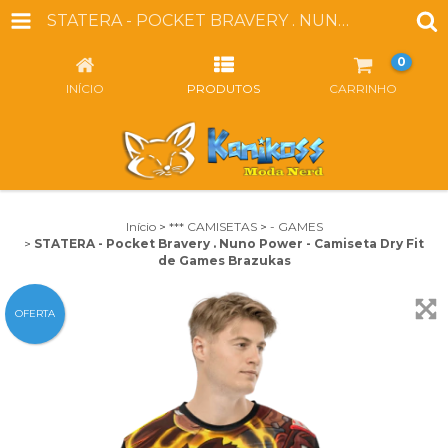
STATERA - POCKET BRAVERY . NUNO POWER - CAMISETA DRY FIT DE GAMES BRAZUKAS
0
INÍCIO
PRODUTOS
CARRINHO
Início
>
*** CAMISETAS
>
- GAMES
>
STATERA - Pocket Bravery . Nuno Power - Camiseta Dry Fit
de Games Brazukas
OFERTA