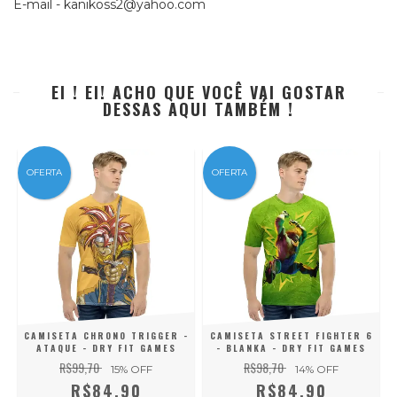
E-mail -
kanikoss2@yahoo.com
EI ! EI! ACHO QUE VOCÊ VAI GOSTAR
DESSAS AQUI TAMBÉM !
OFERTA
OFERTA
Y
CAMISETA CHRONO TRIGGER -
CAMISETA STREET FIGHTER 6
A
ATAQUE - DRY FIT GAMES
- BLANKA - DRY FIT GAMES
R$99,70
R$98,70
15
% OFF
14
% OFF
R$84,90
R$84,90