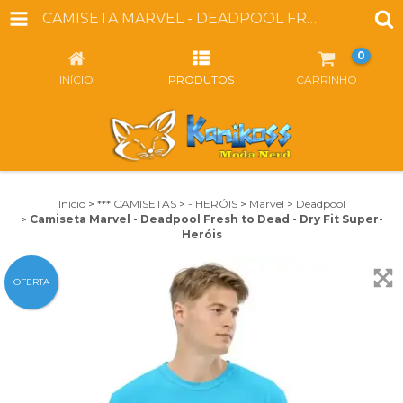
CAMISETA MARVEL - DEADPOOL FRESH TO DEAD - DRY FIT SUPER-HERÓIS
0
INÍCIO
PRODUTOS
CARRINHO
Início
>
*** CAMISETAS
>
- HERÓIS
>
Marvel
>
Deadpool
>
Camiseta Marvel - Deadpool Fresh to Dead - Dry Fit Super-
Heróis
OFERTA