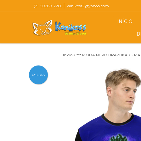
(21) 99289-2266
kanikoss2@yahoo.com
INÍCIO
B
Início
>
*** MODA NERD BRAZUKA
>
- MA
OFERTA