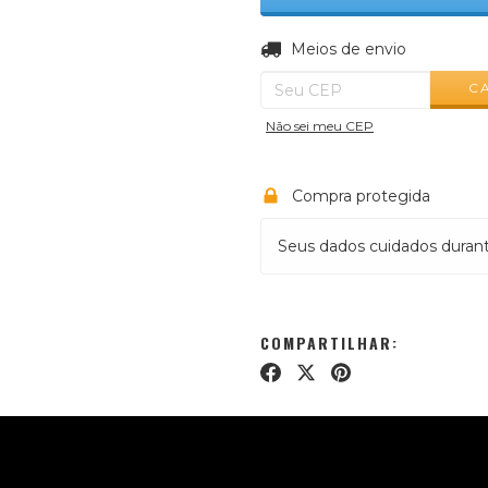
Entregas para o CEP:
Meios de envio
C
Não sei meu CEP
Compra protegida
Seus dados cuidados duran
COMPARTILHAR: