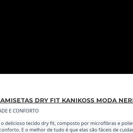
AMISETAS DRY FIT KANIKOSS MODA NE
DADE E CONFORTO
 delicioso tecido dry fit, composto por microfibras e polie
 conforto. E o melhor de tudo é que elas são fáceis de cuid