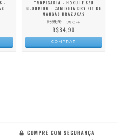
S -
TROPICARIA - HOKUI E SEU
NATIVO
ÁS
GLOOMING - CAMISETA DRY FIT DE
CAMISE
MANGÁS BRAZUKAS
R$99,70
R
15
% OFF
R$84,90
COMPRAR
COMPRE COM SEGURANÇA