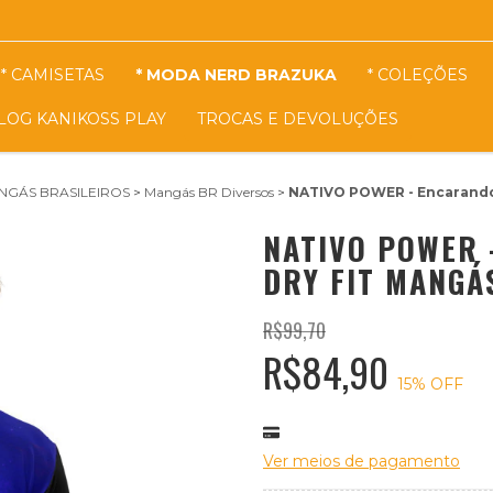
* CAMISETAS
* MODA NERD BRAZUKA
* COLEÇÕES
LOG KANIKOSS PLAY
TROCAS E DEVOLUÇÕES
NGÁS BRASILEIROS
>
Mangás BR Diversos
>
NATIVO POWER - Encarando 
NATIVO POWER 
DRY FIT MANGÁ
R$99,70
R$84,90
15
% OFF
Ver meios de pagamento