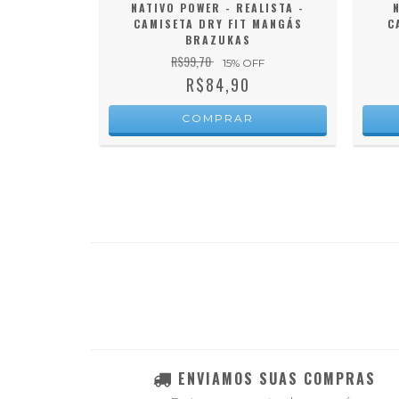
ESPERTAR
NATIVO POWER - REALISTA -
 DRY FIT
CAMISETA DRY FIT MANGÁS
C
EIROS
BRAZUKAS
R$99,70
FF
15
% OFF
R$84,90
COMPRAR
ENVIAMOS SUAS COMPRAS