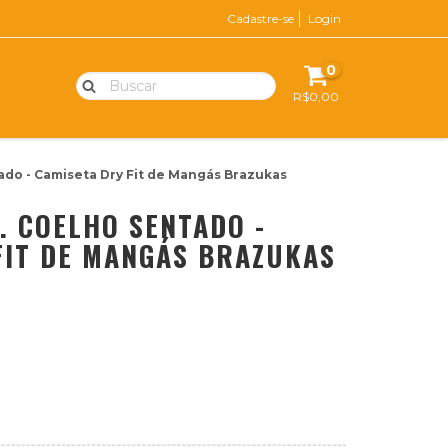
Cadastre-se
Login
0
R$0,00
tado - Camiseta Dry Fit de Mangás Brazukas
. COELHO SENTADO -
FIT DE MANGÁS BRAZUKAS