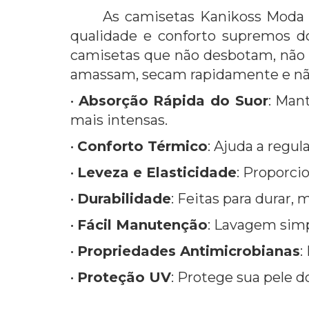
As camisetas Kanikoss Moda 
qualidade e conforto supremos do 
camisetas que não desbotam, não 
amassam, secam rapidamente e não
•
Absorção Rápida do Suor
: Man
mais intensas.
•
Conforto Térmico
: Ajuda a regul
•
Leveza e Elasticidade
: Proporci
•
Durabilidade
: Feitas para durar
•
Fácil Manutenção
: Lavagem simpl
•
Propriedades Antimicrobianas
:
•
Proteção UV
: Protege sua pele do