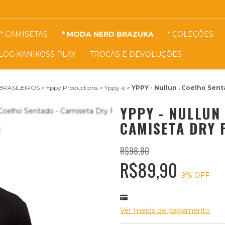
* CAMISETAS
* MODA NERD BRAZUKA
* COLEÇÕES
LOG KANIKOSS PLAY
TROCAS E DEVOLUÇÕES
BRASILEIROS
>
Yppy Productions
>
Yppy-ê
>
YPPY - Nullun . Coelho Sen
YPPY - NULLUN 
CAMISETA DRY 
R$98,80
R$89,90
9
% OFF
Ver meios de pagamento