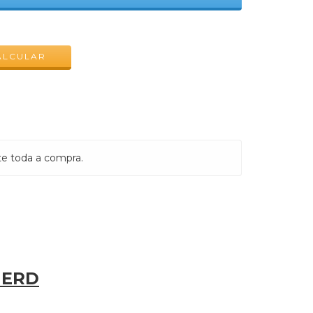
ALTERAR CEP
ALCULAR
te toda a compra.
NERD