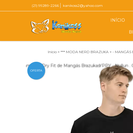
(21) 99289-2266
kanikoss2@yahoo.com
INÍCIO
B
Início
>
*** MODA NERD BRAZUKA
>
- MANGÁS 
OFERTA