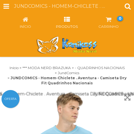
JUNDCOMICS - HOMEM-CHICLETE . AVENTURA - CAMISETA DRY FIT QUADRINHOS NACIONAIS
0
INÍCIO
PRODUTOS
CARRINHO
Início
>
*** MODA NERD BRAZUKA
>
- QUADRINHOS NACIONAIS
>
JundComics
>
JUNDCOMICS - Homem-Chiclete . Aventura - Camiseta Dry
Fit Quadrinhos Nacionais
OFERTA