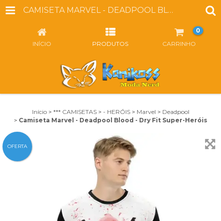
CAMISETA MARVEL - DEADPOOL BLOOD - DRY FIT SUPER-HERÓIS
0
INÍCIO
PRODUTOS
CARRINHO
Início
>
*** CAMISETAS
>
- HERÓIS
>
Marvel
>
Deadpool
>
Camiseta Marvel - Deadpool Blood - Dry Fit Super-Heróis
OFERTA