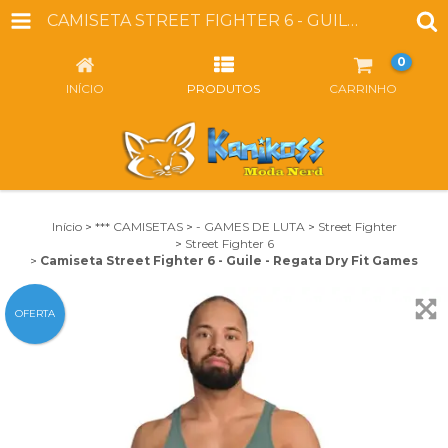
CAMISETA STREET FIGHTER 6 - GUILE - REGATA DRY FIT GAMES
0
INÍCIO
PRODUTOS
CARRINHO
Início
>
*** CAMISETAS
>
- GAMES DE LUTA
>
Street Fighter
>
Street Fighter 6
>
Camiseta Street Fighter 6 - Guile - Regata Dry Fit Games
OFERTA