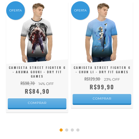
OFERTA
OFERTA
6
CAMISETA STREET FIGHTER 6
CAMISETA STREET FIGHTER 6
- AKUMA GOUKI - DRY FIT
- CHUN LI - DRY FIT GAMES
GAMES
R$129,90
23
% OFF
R$98,70
14
% OFF
R$99,90
R$84,90
COMPRAR
COMPRAR