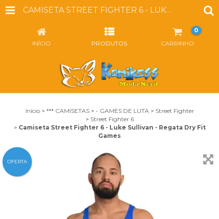
CAMISETA STREET FIGHTER 6 - LUKE SULLIVAN - REGATA DRY FIT GAMES
0
INÍCIO
PRODUTOS
CARRINHO
Início
>
*** CAMISETAS
>
- GAMES DE LUTA
>
Street Fighter
>
Street Fighter 6
>
Camiseta Street Fighter 6 - Luke Sullivan - Regata Dry Fit
Games
OFERTA