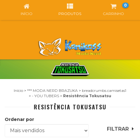
0
INÍCIO
PRODUTOS
CARRINHO
Início
>
*** MODA NERD BRAZUKA
>
breadcrumbs.camisetas1
>
- YOU TUBERS
>
Resistência Tokusatsu
RESISTÊNCIA TOKUSATSU
Ordenar por
FILTRAR