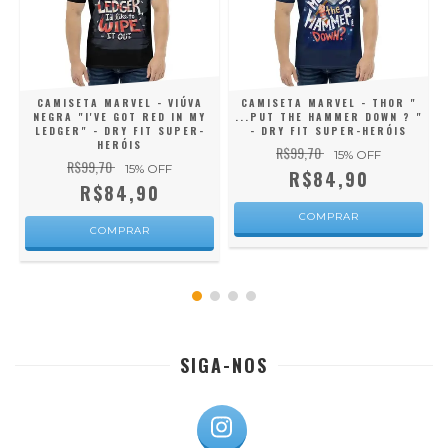
CAMISETA MARVEL - VIÚVA
CAMISETA MARVEL - THOR "
NEGRA "I'VE GOT RED IN MY
...PUT THE HAMMER DOWN ? "
LEDGER" - DRY FIT SUPER-
- DRY FIT SUPER-HERÓIS
HERÓIS
R$99,70
15
% OFF
R$99,70
15
% OFF
R$84,90
R$84,90
COMPRAR
COMPRAR
SIGA-NOS