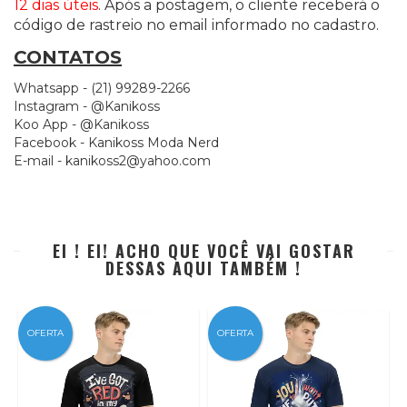
12 dias úteis
. Após a postagem, o cliente receberá o
código de rastreio no email informado no cadastro.
CONTATOS
Whatsapp - (21) 99289-2266
Instagram - @Kanikoss
Koo App - @Kanikoss
Facebook - Kanikoss Moda Nerd
E-mail -
kanikoss2@yahoo.com
EI ! EI! ACHO QUE VOCÊ VAI GOSTAR
DESSAS AQUI TAMBÉM !
OFERTA
OFERTA