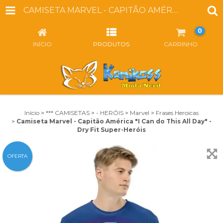
CAMISETA MARVEL - CAPITÃO AMÉRICA "I CAN DO THIS ALL DAY" - DRY FIT SUPER-HERÓIS
0
INÍCIO
PRODUTOS
CARRINHO
Início
>
*** CAMISETAS
>
- HERÓIS
>
Marvel
>
Frases Heroicas
>
Camiseta Marvel - Capitão América "I Can do This All Day" -
Dry Fit Super-Heróis
OFERTA