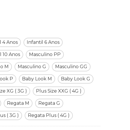
il 4 Anos
Infantil 6 Anos
il 10 Anos
Masculino PP
no M
Masculino G
Masculino GG
ook P
Baby Look M
Baby Look G
ize XG ( 3G )
Plus Size XXG ( 4G )
Regata M
Regata G
us ( 3G )
Regata Plus ( 4G )