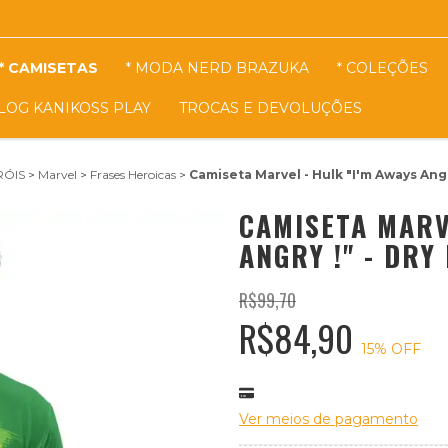
* CAMISETAS
* MODA NERD BRAZUKA
* COLEÇÕES
LOG KANIKOSS PLAY
TROCAS E DEVOLUÇÕES
RÓIS
>
Marvel
>
Frases Heroicas
>
Camiseta Marvel - Hulk "I'm Aways Angr
CAMISETA MARV
ANGRY !" - DRY
R$99,70
R$84,90
15
% OFF
Ver meios de pagamento