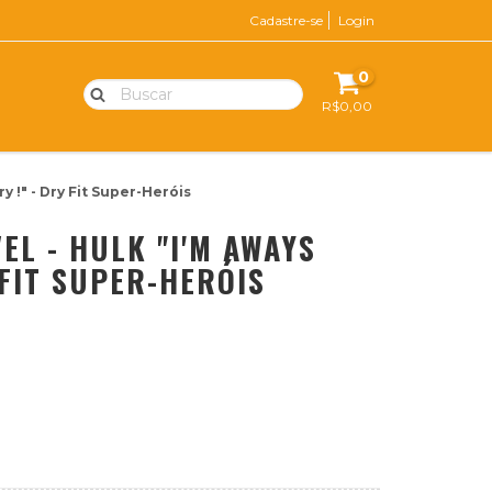
Cadastre-se
Login
0
R$0,00
y !" - Dry Fit Super-Heróis
EL - HULK "I'M AWAYS
 FIT SUPER-HERÓIS