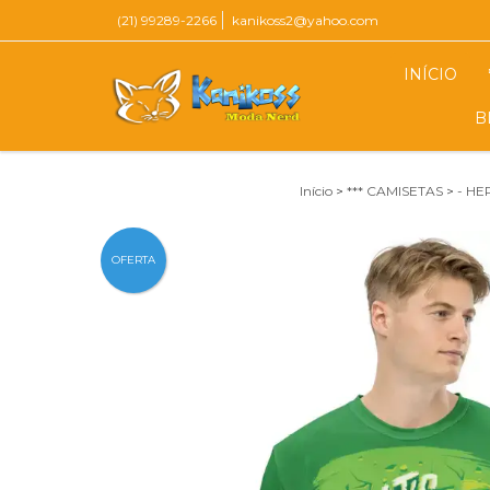
(21) 99289-2266
kanikoss2@yahoo.com
INÍCIO
B
Início
>
*** CAMISETAS
>
- HE
OFERTA