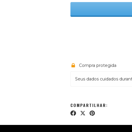
Meios de envio
Entregas para o CEP:
C
Compra protegida
Seus dados cuidados duran
COMPARTILHAR: