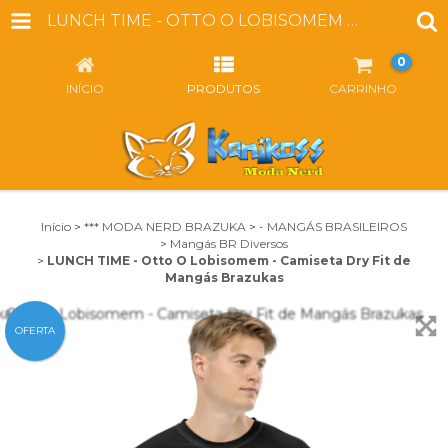
LUNCH TIME - OTTO O LOBISOMEM - CAMISETA DRY FIT DE MANGÁS BRAZUKAS
0
INÍCIO
PRODUTOS
CARRINHO
Início
>
*** MODA NERD BRAZUKA
>
- MANGÁS BRASILEIROS
>
Mangás BR Diversos
>
LUNCH TIME - Otto O Lobisomem - Camiseta Dry Fit de
Mangás Brazukas
OFERTA