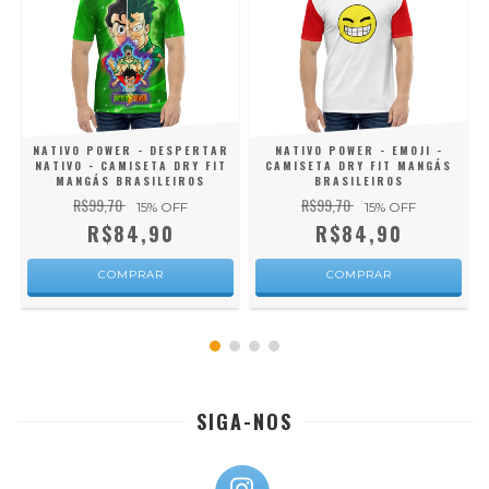
S
NATIVO POWER - DESPERTAR
NATIVO POWER - EMOJI -
NATIVO - CAMISETA DRY FIT
CAMISETA DRY FIT MANGÁS
MANGÁS BRASILEIROS
BRASILEIROS
R$99,70
R$99,70
15
% OFF
15
% OFF
R$84,90
R$84,90
COMPRAR
COMPRAR
SIGA-NOS