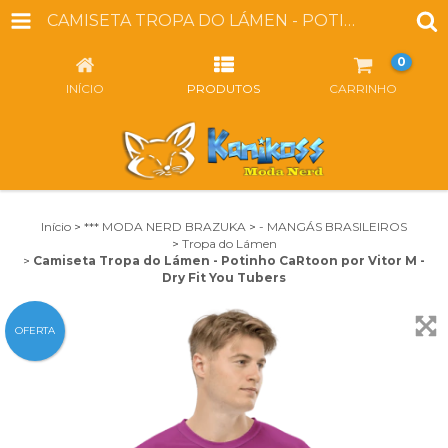
CAMISETA TROPA DO LÁMEN - POTINHO CARTOON POR VITOR M - DRY FIT YOU TUBERS
0
INÍCIO
PRODUTOS
CARRINHO
Início
>
*** MODA NERD BRAZUKA
>
- MANGÁS BRASILEIROS
>
Tropa do Lámen
>
Camiseta Tropa do Lámen - Potinho CaRtoon por Vitor M -
Dry Fit You Tubers
OFERTA