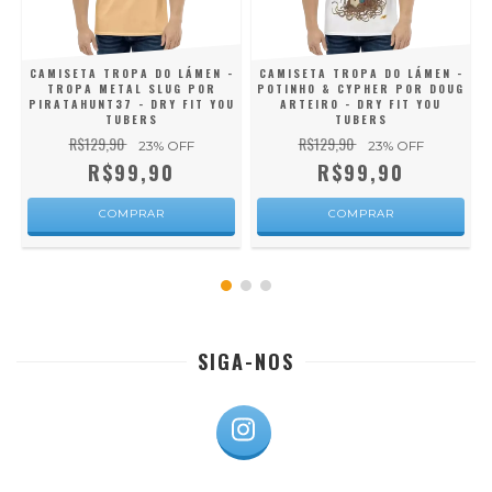
-
CAMISETA TROPA DO LÁMEN -
CAMISETA TROPA DO LÁMEN -
TROPA METAL SLUG POR
POTINHO & CYPHER POR DOUG
PIRATAHUNT37 - DRY FIT YOU
ARTEIRO - DRY FIT YOU
TUBERS
TUBERS
R$129,90
R$129,90
23
% OFF
23
% OFF
R$99,90
R$99,90
COMPRAR
COMPRAR
SIGA-NOS