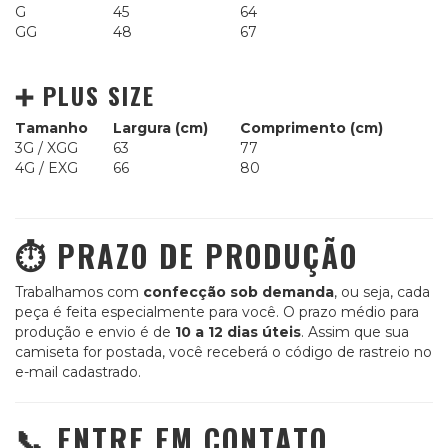
G
45
64
GG
48
67
➕ PLUS SIZE
Tamanho
Largura (cm)
Comprimento (cm)
3G / XGG
63
77
4G / EXG
66
80
⏱️ PRAZO DE PRODUÇÃO
Trabalhamos com
confecção sob demanda
, ou seja, cada
peça é feita especialmente para você. O prazo médio para
produção e envio é de
10 a 12 dias úteis
. Assim que sua
camiseta for postada, você receberá o código de rastreio no
e-mail cadastrado.
📞 ENTRE EM CONTATO