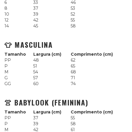
6
33
46
8
37
53
10
39
52
12
42
55
14
45
58
👕 MASCULINA
Tamanho
Largura (cm)
Comprimento (cm)
PP
48
62
P
51
65
M
54
68
G
57
71
GG
60
74
👚 BABYLOOK (FEMININA)
Tamanho
Largura (cm)
Comprimento (cm)
PP
37
55
P
39
58
M
42
61