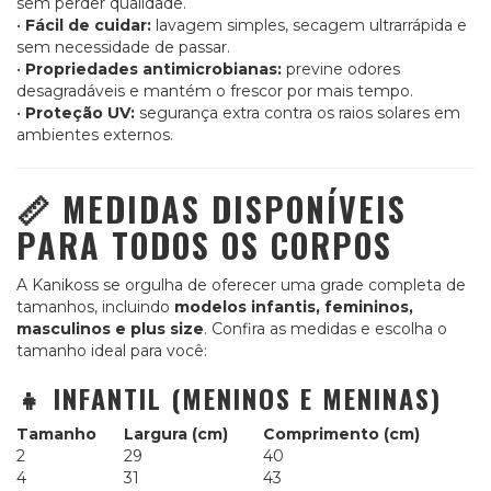
sem perder qualidade.
•
Fácil de cuidar:
lavagem simples, secagem ultrarrápida e
sem necessidade de passar.
•
Propriedades antimicrobianas:
previne odores
desagradáveis e mantém o frescor por mais tempo.
•
Proteção UV:
segurança extra contra os raios solares em
ambientes externos.
📏 MEDIDAS DISPONÍVEIS
PARA TODOS OS CORPOS
A Kanikoss se orgulha de oferecer uma grade completa de
tamanhos, incluindo
modelos infantis, femininos,
masculinos e plus size
. Confira as medidas e escolha o
tamanho ideal para você:
👧 INFANTIL (MENINOS E MENINAS)
Tamanho
Largura (cm)
Comprimento (cm)
2
29
40
4
31
43