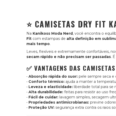
⭐ CAMISETAS DRY FIT 
Na
Kanikoss Moda Nerd
, você encontra o equilí
Fit
com estampas de
alta definição em sublim
mais tempo
.
Leves, flexíveis e extremamente confortáveis, noss
secam rápido e não precisam ser passadas
. 
✅ VANTAGENS DAS CAMISETAS 
•
Absorção rápida do suor:
pele sempre seca e c
•
Conforto térmico:
ajuda a manter a temperatur
•
Leveza e elasticidade:
liberdade total para se
•
Alta durabilidade:
feitas para resistir ao uso f
•
Fácil de cuidar:
lavagem simples, secagem ultra
•
Propriedades antimicrobianas:
previne odore
•
Proteção UV:
segurança extra contra os raios s