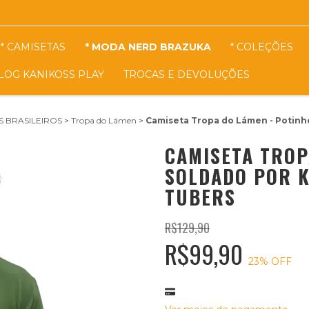
* CAMISETAS
* MODA NERD BRAZUKA
* COLEÇÕES
LOG KANIKOSS PLAY
TROCAS E DEVOLUÇÕES
S BRASILEIROS
>
Tropa do Lámen
>
Camiseta Tropa do Lámen - Potinho
CAMISETA TROP
SOLDADO POR K
TUBERS
R$129,90
R$99,90
23
% OFF