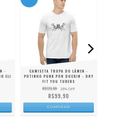
N -
CAMISETA TROPA DO LÁMEN -
CAMISET
O ELI
POTINHO PUNK POR DUCKIN - DRY
TROPA
FIT YOU TUBERS
PIRATAHU
R$129,90
23
% OFF
R$
R$99,90
COMPRAR