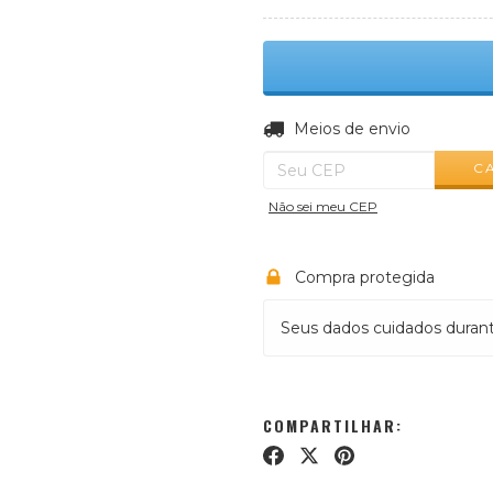
Entregas para o CEP:
Meios de envio
C
Não sei meu CEP
Compra protegida
Seus dados cuidados duran
COMPARTILHAR: