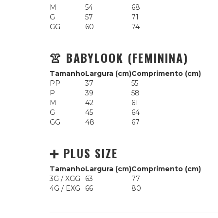
M
54
68
G
57
71
GG
60
74
👚 BABYLOOK (FEMININA)
Tamanho
Largura (cm)
Comprimento (cm)
PP
37
55
P
39
58
M
42
61
G
45
64
GG
48
67
➕ PLUS SIZE
Tamanho
Largura (cm)
Comprimento (cm)
3G / XGG
63
77
4G / EXG
66
80