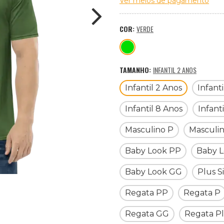
Ver meios de pagamento
COR:
VERDE
TAMANHO:
INFANTIL 2 ANOS
Infantil 2 Anos
Infant
Infantil 8 Anos
Infant
Masculino P
Masculi
Baby Look PP
Baby L
Baby Look GG
Plus S
Regata PP
Regata P
Regata GG
Regata Pl