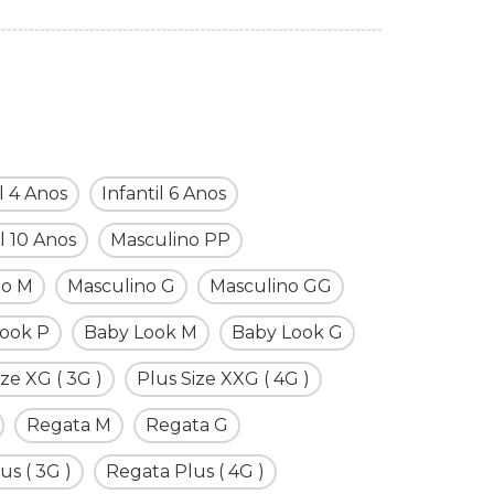
il 4 Anos
Infantil 6 Anos
il 10 Anos
Masculino PP
no M
Masculino G
Masculino GG
ook P
Baby Look M
Baby Look G
ize XG ( 3G )
Plus Size XXG ( 4G )
Regata M
Regata G
us ( 3G )
Regata Plus ( 4G )