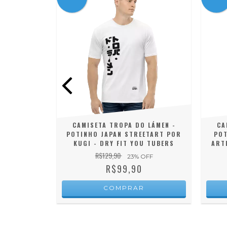
 LÁMEN -
CAMISETA TROPA DO LÁMEN -
CA
 VITOR M -
POTINHO JAPAN STREETART POR
POT
UBERS
KUGI - DRY FIT YOU TUBERS
ART
R$129,90
OFF
23
% OFF
R$99,90
COMPRAR