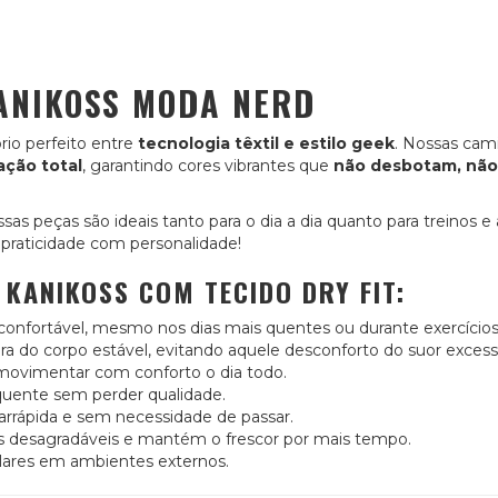
KANIKOSS MODA NERD
brio perfeito entre
tecnologia têxtil e estilo geek
. Nossas cam
ação total
, garantindo cores vibrantes que
não desbotam, não
as peças são ideais tanto para o dia a dia quanto para treinos e a
É praticidade com personalidade!
KANIKOSS COM TECIDO DRY FIT:
onfortável, mesmo nos dias mais quentes ou durante exercícios f
a do corpo estável, evitando aquele desconforto do suor excess
 movimentar com conforto o dia todo.
requente sem perder qualidade.
rrápida e sem necessidade de passar.
s desagradáveis e mantém o frescor por mais tempo.
olares em ambientes externos.