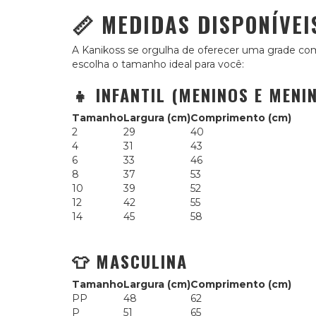
📏 MEDIDAS DISPONÍVE
A Kanikoss se orgulha de oferecer uma grade co
escolha o tamanho ideal para você:
👧 INFANTIL (MENINOS E MENI
Tamanho
Largura (cm)
Comprimento (cm)
2
29
40
4
31
43
6
33
46
8
37
53
10
39
52
12
42
55
14
45
58
👕 MASCULINA
Tamanho
Largura (cm)
Comprimento (cm)
PP
48
62
P
51
65