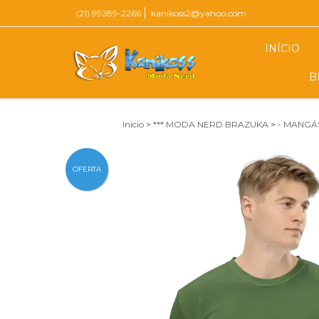
(21) 99289-2266
kanikoss2@yahoo.com
INÍCIO
B
Início
>
*** MODA NERD BRAZUKA
>
- MANGÁ
OFERTA