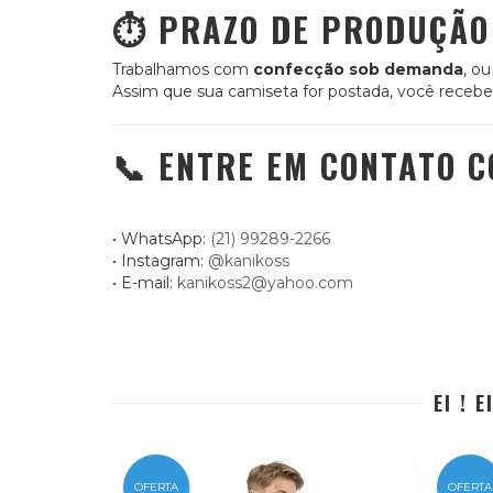
⏱️ PRAZO DE PRODUÇÃO
Trabalhamos com
confecção sob demanda
, o
Assim que sua camiseta for postada, você receber
📞 ENTRE EM CONTATO 
• WhatsApp:
(21) 99289-2266
• Instagram:
@kanikoss
• E-mail:
kanikoss2@yahoo.com
EI ! 
OFERTA
OFERTA