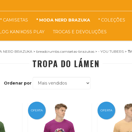
* CAMISETAS
* MODA NERD BRAZUKA
* COLEÇÕES
LOG KANIKOSS PLAY
TROCAS E DEVOLUÇÕES
DA NERD BRAZUKA
>
breadcrumbs.camisetas-brazukas
>
- YOU TUBERS
>
T
TROPA DO LÁMEN
Ordenar por
OFERTA
OFERTA