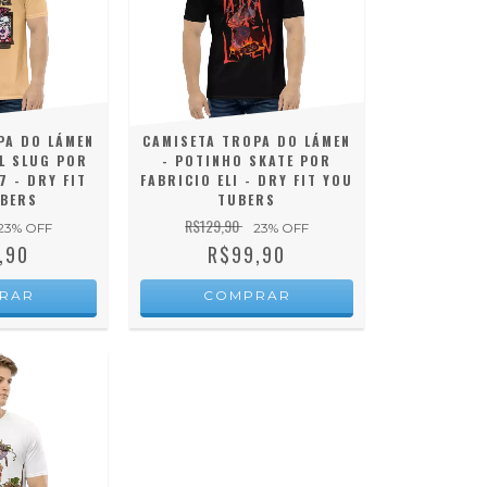
PA DO LÁMEN
CAMISETA TROPA DO LÁMEN
L SLUG POR
- POTINHO SKATE POR
 - DRY FIT
FABRICIO ELI - DRY FIT YOU
BERS
TUBERS
R$129,90
23
% OFF
23
% OFF
,90
R$99,90
RAR
COMPRAR