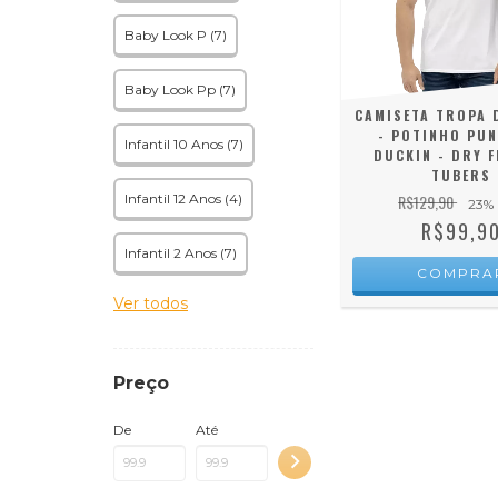
Baby Look P (7)
Baby Look Pp (7)
CAMISETA TROPA 
- POTINHO PU
Infantil 10 Anos (7)
DUCKIN - DRY F
TUBERS
Infantil 12 Anos (4)
R$129,90
23
%
R$99,9
Infantil 2 Anos (7)
COMPRA
Ver todos
Preço
De
Até