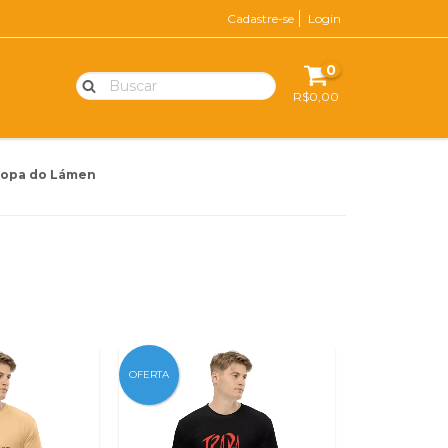
Cadastre-se
Login
0
R$0,00
ropa do Lámen
OFERTA