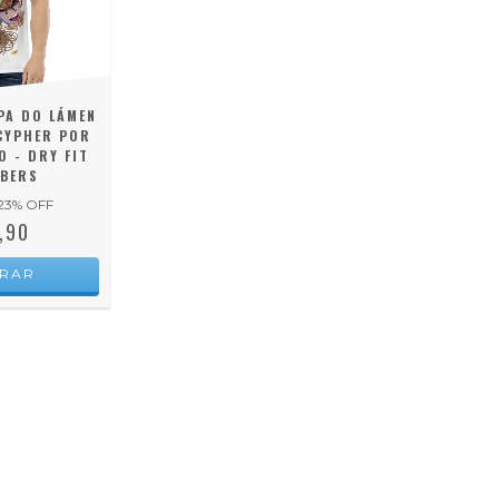
PA DO LÁMEN
CYPHER POR
 - DRY FIT
BERS
23
% OFF
,90
RAR