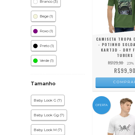
Branco (3)
Bege (1)
Roxo (1)
CAMISETA TROPA 
- POTINHO SOLD
Preto (1)
KART3D - DRY F
TUBERS
Verde (1)
R$129,90
23
%
R$99,9
COMPRA
Tamanho
Baby Look G (7)
OFERTA
Baby Look Gg (7)
Baby Look M (7)