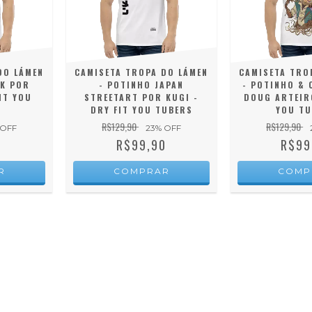
DO LÁMEN
CAMISETA TROPA DO LÁMEN
CAMISETA TRO
NK POR
- POTINHO JAPAN
- POTINHO & 
IT YOU
STREETART POR KUGI -
DOUG ARTEIRO
DRY FIT YOU TUBERS
YOU TU
R$129,90
R$129,90
 OFF
23
% OFF
0
R$99,90
R$99
R
COMPRAR
COMP